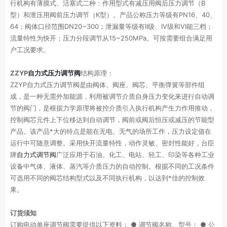
行机构有薄膜式、活塞式二种：作用型式有减压用阀后压力调节（B
型）和泄压用阀前压力调节（K型）。产品公称压力等级有PN16、40、
64；阀体口径范围DN20~300；泄漏量等级有II级、IV级和VI能三档；
流量特性为快开；压力分段调节从15~250MPa。可按需要组合满足用
户工况要求。
ZZYP
自力式压力调节阀
结构原理：
ZZYP自力式压力调节阀是由阀体、阀座、阀芯、平衡弹簧等部件组
成，是一种无需外加能源，利用被调节介质自身压力变化来进行自动调
节的阀门，是根据力学原理将被控介质引入执行机构产生力作用推动，
控制阀芯元件上下位移达到自动调节，阀前或阀后恒压或减压的节能型
产品。该产品*大的特点是能在无电、无气的场所工作，压力设定值在
运行中可随意调整。采用快开流量特性，动作灵敏、密封性能好，台臣
牌
自力式调节阀
广泛应用于石油、化工、电站、轻工、印染等各种工业
设备中气体、液体、蒸汽等介质压力的自动控制。根据不同的工况条件
可选用不同的阀芯结构型式以及不同执行机构，以达到*佳的控制效
果。
订货须知
订购电动单座调节阀需要提供以下资料： ● 调节阀名称、型号； ● 公