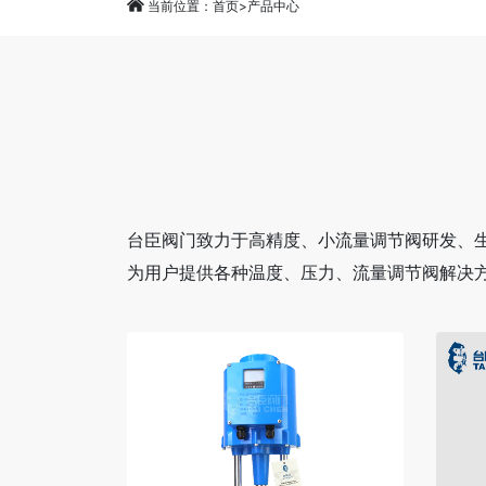
当前位置：
首页
>
产品中心
台臣阀门致力于高精度、小流量调节阀研发、
为用户提供各种温度、压力、流量调节阀解决