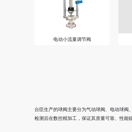
电动小流量调节阀
台臣生产的球阀主要分为气动球阀、电动球阀
检测后在数控精加工，保证其质量可靠、性能