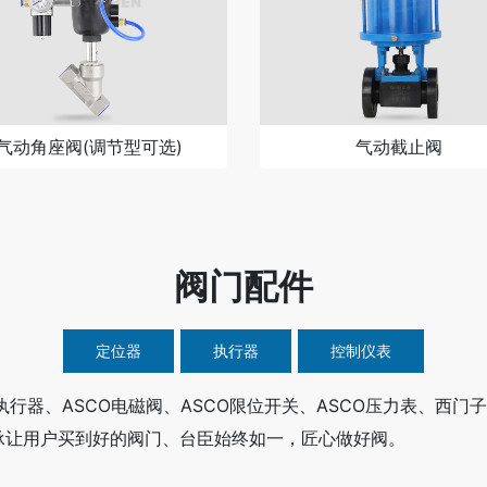
气动角座阀(调节型可选)
气动截止阀
阀门配件
定位器
执行器
控制仪表
行器、ASCO电磁阀、ASCO限位开关、ASCO压力表、西门子
承让用户买到好的阀门、台臣始终如一，匠心做好阀。