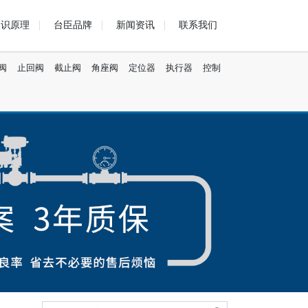
知识原理
台臣品牌
新闻资讯
联系我们
阀
止回阀
截止阀
角座阀
定位器
执行器
控制