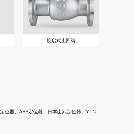
旋启式止回阀
定位器、ABB定位器、日本山武定位器、YTC