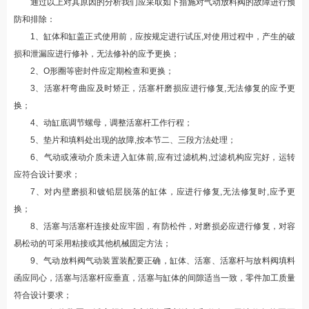
通过以上对其原因的分析我们应采取如下措施对气动放料阀的故障进行预
防和排除：
1
、缸体和缸盖正式使用前，应按规定进行试压
,
对使用过程中，产生的破
损和泄漏应进行修补，无法修补的应予更换；
2
、
O
形圈等密封件应定期检查和更换；
3
、活塞杆弯曲应及时矫正，活塞杆磨损应进行修复
,
无法修复的应予更
换；
4
、动缸底调节螺母，调整活塞杆工作行程；
5
、垫片和填料处出现的故障
,
按本节二、三段方法处理；
6
、气动或液动介质未进入缸体前
,
应有过滤机构
,
过滤机构应完好，运转
应符合设计要求；
7
、对内壁磨损和镀铅层脱落的缸体，应进行修复
,
无法修复时
,
应予更
换；
8
、活塞与活塞杆连接处应牢固，有防松件，对磨损必应进行修复，对容
易松动的可采用粘接或其他机械固定方法；
9
、气动放料阀气动装置装配要正确，缸体、活塞、活塞杆与放料阀填料
函应同心，活塞与活塞杆应垂直，活塞与缸体的间隙适当一致，零件加工质量
符合设计要求；