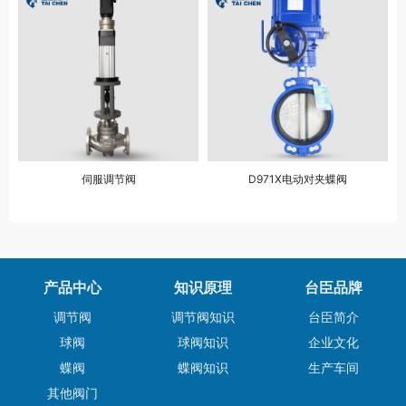
伺服调节阀
D971X电动对夹蝶阀
产品中心
知识原理
台臣品牌
调节阀
调节阀知识
台臣简介
球阀
球阀知识
企业文化
蝶阀
蝶阀知识
生产车间
其他阀门