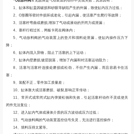
气动放料阀
常见故障是气动装置的动作不灵或失效，其原因有：
1
、缸体和缸盖因破损和砂眼等缺陷产生的外漏，致使缸内压力过低；
2
、
O
形圈等密封件损坏或老化，引起内漏，使活塞产生爬行等故障；
3
、活塞杆弯曲或磨损
,
增加了气动或液动的开闭力或泄漏；
4
、塞杆行程过长，闸板卡死在阀体内；
5
、气动放料阀的气动装置上的垫片和填料处泄漏，使缸内操作压力下
降；
6
、缸体内混入异物，阻止了活塞的上下运动；
7
、缸体内壁磨损
,
镀层脱落，增加了内漏和对活塞运动阻力；
8
、活塞与活塞杆连接处磨损或松劲，不但产生内漏，而且容易卡住活
塞；
9
、装配不正，零件加工质量差；
10
、缸体胀大或活塞磨损、破裂
,
影响正常传动；
11
、常开式或常闭式缸内弹簧松驰和失效，引起活塞杆动作不灵或使关
闭件无法复位；
12
、进入缸内气体或液体介质的压力波动或压力过低；
13
、气动放料阀的气动装置遥控信号失灵，无法进行遥控操作；
14
、填料压得太紧等。