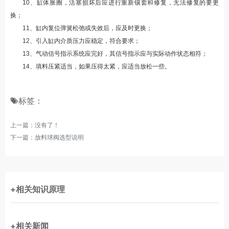
10
、缸体胀圈，活塞损坏后应进行重新镶套和修复，无法修复的要更
换；
11
、缸内复位弹簧松弛或失效后，应及时更换；
12
、引入缸内介质压力应稳定，符合要求；
13
、气动信号指示系统应完好，其信号指示应与实际动作状态相符；
14
、填料压紧适当，如果压得太紧，应适当放松一些。
标签：
上一篇：没有了！
下一篇：
放料球阀选型说明
+相关知识原理
+相关新闻